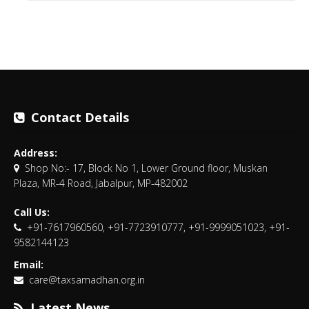
Contact Details
Address:
Shop No:- 17, Block No 1, Lower Ground floor, Muskan
Plaza, MR-4 Road, Jabalpur, MP-482002
Call Us:
+91-7617960560, +91-7723910777, +91-9999051023, +91-
9582144123
Email:
care@taxsamadhan.org.in
Latest News