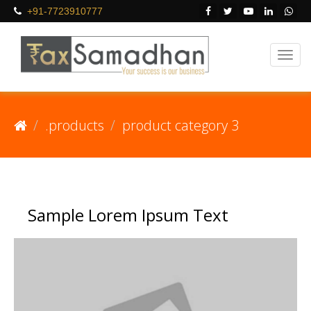
+91-7723910777
.products
product category 3
Sample Lorem Ipsum Text