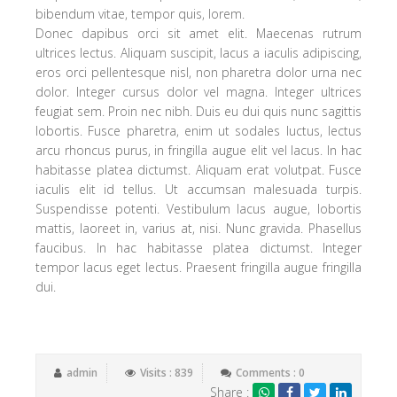
bibendum vitae, tempor quis, lorem.
Donec dapibus orci sit amet elit. Maecenas rutrum
ultrices lectus. Aliquam suscipit, lacus a iaculis adipiscing,
eros orci pellentesque nisl, non pharetra dolor urna nec
dolor. Integer cursus dolor vel magna. Integer ultrices
feugiat sem. Proin nec nibh. Duis eu dui quis nunc sagittis
lobortis. Fusce pharetra, enim ut sodales luctus, lectus
arcu rhoncus purus, in fringilla augue elit vel lacus. In hac
habitasse platea dictumst. Aliquam erat volutpat. Fusce
iaculis elit id tellus. Ut accumsan malesuada turpis.
Suspendisse potenti. Vestibulum lacus augue, lobortis
mattis, laoreet in, varius at, nisi. Nunc gravida. Phasellus
faucibus. In hac habitasse platea dictumst. Integer
tempor lacus eget lectus. Praesent fringilla augue fringilla
dui.
admin
Visits : 839
Comments : 0
Share :