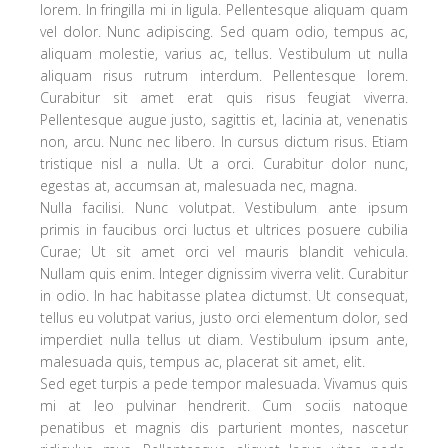
lorem. In fringilla mi in ligula. Pellentesque aliquam quam
vel dolor. Nunc adipiscing. Sed quam odio, tempus ac,
aliquam molestie, varius ac, tellus. Vestibulum ut nulla
aliquam risus rutrum interdum. Pellentesque lorem.
Curabitur sit amet erat quis risus feugiat viverra.
Pellentesque augue justo, sagittis et, lacinia at, venenatis
non, arcu. Nunc nec libero. In cursus dictum risus. Etiam
tristique nisl a nulla. Ut a orci. Curabitur dolor nunc,
egestas at, accumsan at, malesuada nec, magna.
Nulla facilisi. Nunc volutpat. Vestibulum ante ipsum
primis in faucibus orci luctus et ultrices posuere cubilia
Curae; Ut sit amet orci vel mauris blandit vehicula.
Nullam quis enim. Integer dignissim viverra velit. Curabitur
in odio. In hac habitasse platea dictumst. Ut consequat,
tellus eu volutpat varius, justo orci elementum dolor, sed
imperdiet nulla tellus ut diam. Vestibulum ipsum ante,
malesuada quis, tempus ac, placerat sit amet, elit.
Sed eget turpis a pede tempor malesuada. Vivamus quis
mi at leo pulvinar hendrerit. Cum sociis natoque
penatibus et magnis dis parturient montes, nascetur