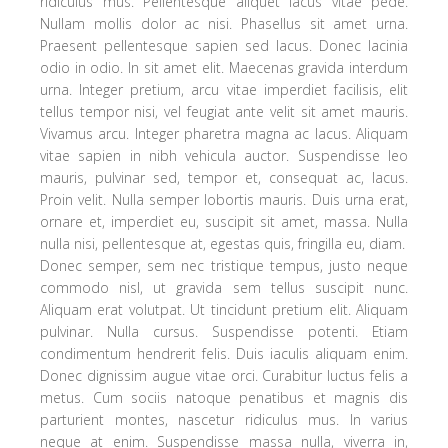
ridiculus mus. Pellentesque aliquet lacus vitae pede.
Nullam mollis dolor ac nisi. Phasellus sit amet urna.
Praesent pellentesque sapien sed lacus. Donec lacinia
odio in odio. In sit amet elit. Maecenas gravida interdum
urna. Integer pretium, arcu vitae imperdiet facilisis, elit
tellus tempor nisi, vel feugiat ante velit sit amet mauris.
Vivamus arcu. Integer pharetra magna ac lacus. Aliquam
vitae sapien in nibh vehicula auctor. Suspendisse leo
mauris, pulvinar sed, tempor et, consequat ac, lacus.
Proin velit. Nulla semper lobortis mauris. Duis urna erat,
ornare et, imperdiet eu, suscipit sit amet, massa. Nulla
nulla nisi, pellentesque at, egestas quis, fringilla eu, diam.
Donec semper, sem nec tristique tempus, justo neque
commodo nisl, ut gravida sem tellus suscipit nunc.
Aliquam erat volutpat. Ut tincidunt pretium elit. Aliquam
pulvinar. Nulla cursus. Suspendisse potenti. Etiam
condimentum hendrerit felis. Duis iaculis aliquam enim.
Donec dignissim augue vitae orci. Curabitur luctus felis a
metus. Cum sociis natoque penatibus et magnis dis
parturient montes, nascetur ridiculus mus. In varius
neque at enim. Suspendisse massa nulla, viverra in,